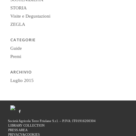
STORIA
Visite e Degustazioni
ZEGLA
CATEGORIE
Guide
Premi
ARCHIVIO
Luglio 2015
Società Agricola Terre Friulane S.r.l. – P.IVA: IT01916200304
LIBRARY COLLECTION
PRESS AREA
PRIVACY&COOKIES