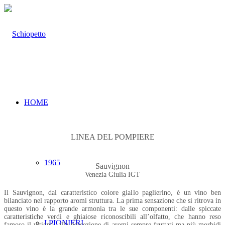
HOME
LINEA DEL POMPIERE
1965
Sauvignon
Venezia Giulia IGT
Il Sauvignon, dal caratteristico colore giallo paglierino, è un vino ben
bilanciato nel rapporto aromi struttura. La prima sensazione che si ritrova in
questo vino è la grande armonia tra le sue componenti: dalle spiccate
caratteristiche verdi e ghiaiose riconoscibili all’olfatto, che hanno reso
I PIONIERI
famoso il vitigno, alla percezione di aromi sempre fruttati ma più morbidi