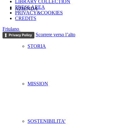
LIBRARY COLLECTION
PRESS AREA
AZIENDA
PRIVACY&COOKIES
CREDITS
Friulano
Scorrere verso l’alto
Privacy Policy
STORIA
MISSION
SOSTENIBILITA’