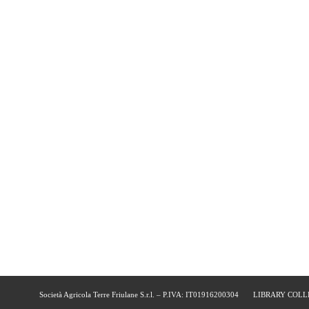
Società Agricola Terre Friulane S.r.l. – P.IVA: IT01916200304
LIBRARY COLL